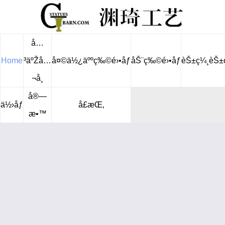
å…
Home
³äºŽå…
å¤©ä½¿äººç‰©é›•åƒ
åŠ¨ç‰©é›•åƒ
èŠ±ç¼¸èŠ±
¬å¸
å®—
ä½›åƒ
å£æŒ‚
æ•™