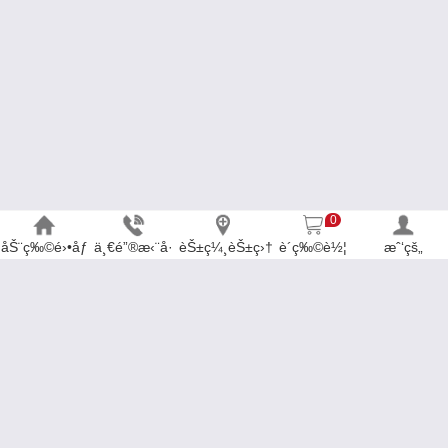
0
åŠ¨ç‰©é›•åƒ
ä¸€é”®æ‹¨å·
èŠ±ç¼¸èŠ±ç›†
è´­ç‰©è½¦
æˆ‘çš„