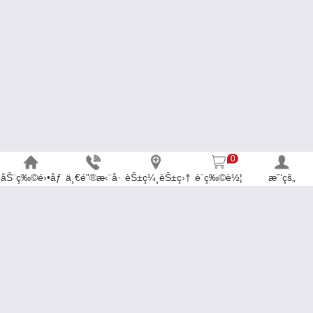
0
åŠ¨ç‰©é›•åƒ
ä¸€é”®æ‹¨å·
èŠ±ç¼¸èŠ±ç›†
è´­ç‰©è½¦
æˆ‘çš„