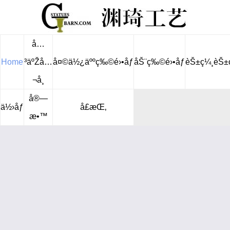
å…
Home
³äºŽå…
å¤©ä½¿äººç‰©é›•åƒ
åŠ¨ç‰©é›•åƒ
èŠ±ç¼¸èŠ±
¬å¸
å®—
ä½›åƒ
å£æŒ‚
æ•™