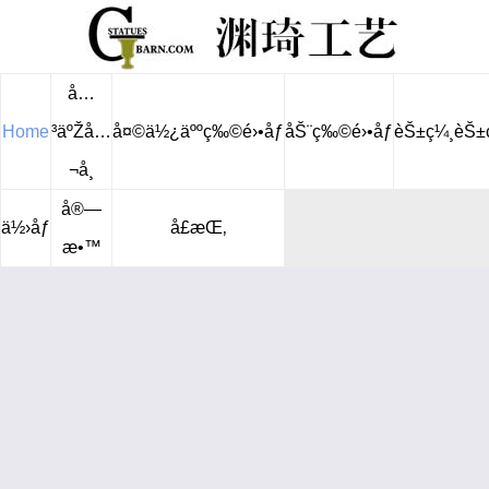
å…
Home
³äºŽå…
å¤©ä½¿äººç‰©é›•åƒ
åŠ¨ç‰©é›•åƒ
èŠ±ç¼¸èŠ±
¬å¸
å®—
ä½›åƒ
å£æŒ‚
æ•™