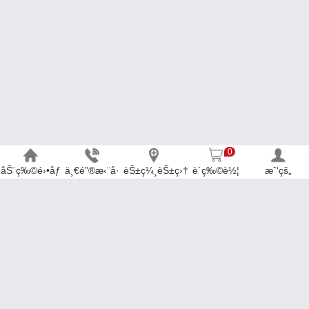
0
åŠ¨ç‰©é›•åƒ
ä¸€é”®æ‹¨å·
èŠ±ç¼¸èŠ±ç›†
è´­ç‰©è½¦
æˆ‘çš„